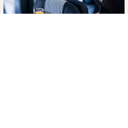
Business Class
Genießen Sie in der KLM Business Class Ihren Flug
mit Stil, denn hier vereinen sich Privatsphäre,
Komfort und aufmerksamer Service. Erfreuen Sie
sich an hochwertigen Speisen und Getränke, der
persönlichen Betreuung durch unser
Kabinenpersonal und an einem Höchstmaß an
Entspannung. Buchen Sie gleich heute Ihr Ticket für
die Business Class und erleben Sie den KLM-
Unterschied.