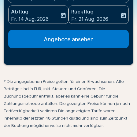
Abflug
Rückflug
today
today
fc-booking-departure-date-aria-label
fc-booking-return-date-ari
Fr. 14 Aug. 2026
Fr. 21 Aug. 2026
Angebote ansehen
* Die angegebenen Preise gelten für einen Erwachsenen. Alle
Beträge sind in EUR, inkl. Steuern und Gebühren. Die
Buchungsgebühr entfällt, aber es kann eine Gebühr für die
Zahlungsmethode anfallen. Die gezeigten Preise können je nach
Tarifverfügbarkeit variieren.Die angezeigten Tarife waren
innerhalb der letzten 48 Stunden gültig und sind zum Zeitpunkt
der Buchung möglicherweise nicht mehr verfügbar.