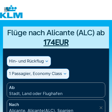

Flüge nach Alicante (ALC) ab
174EUR
Hin- und Rückflug
expand_more
1 Passagier, Economy Class
expand_more
Ab
Stadt, Land oder Flughafen
Nach
close
Alicante, Alicante(ALC), Spanien