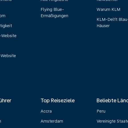
Flying Blue-
Warum KLM
oom
Ermäßigungen
KLM-Delft Blau
tigkeit
Häuser
e-Website
-Website
ührer
Top Reiseziele
Beliebte Län
Accra
Peru
n
Amsterdam
Vereinigte Staat