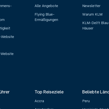
ehmens-
Alle Angebote
Newsletter
Flying Blue-
Warum KLM
oom
Ermäßigungen
KLM-Delft Blau
tigkeit
Häuser
e-Website
-Website
ührer
Top Reiseziele
Beliebte Län
Accra
Peru