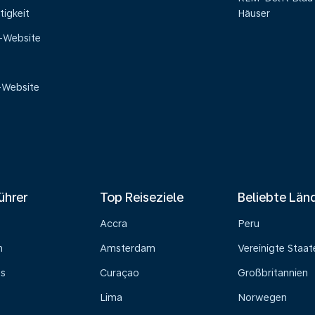
tigkeit
Häuser
e-Website
-Website
ührer
Top Reiseziele
Beliebte Län
Accra
Peru
n
Amsterdam
Vereinigte Staat
ss
Curaçao
Großbritannien
Lima
Norwegen