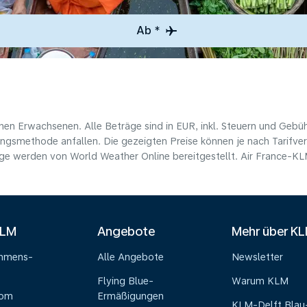
Ab *
nen Erwachsenen. Alle Beträge sind in EUR, inkl. Steuern und Gebü
ungsmethode anfallen. Die gezeigten Preise können je nach Tarifverf
e werden von World Weather Online bereitgestellt. Air France-KLM 
KLM
Angebote
Mehr über K
ehmens-
Alle Angebote
Newsletter
Flying Blue-
Warum KLM
oom
Ermäßigungen
KLM-Delft Blau