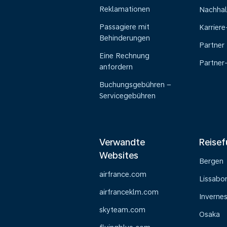
Reklamationen
Nachhal
Passagiere mit
Karrier
Behinderungen
Partner
Eine Rechnung
Partner
anfordern
Buchungsgebühren –
Servicegebühren
Verwandte
Reisef
Websites
Bergen
airfrance.com
Lissabo
airfranceklm.com
Inverne
skyteam.com
Osaka