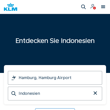
Entdecken Sie Indonesien
Ich
reise
von
Ankunft
in