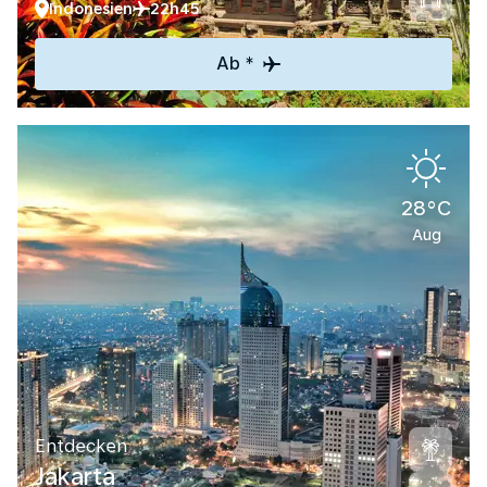
Indonesien
22h45
Ab *
28°C
Aug
Entdecken
Jakarta