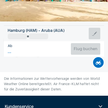
Aruba
Hamburg (HAM) - Aruba (AUA)
Aruba
Ab
28°C
Aruba
Flug buchen
Flugzeit
Aug
Die Informationen zur Wettervorhersage werden von World
Weather Online bereitgestellt. Air France-KLM haftet nicht
für die Zuverlässigkeit dieser Daten.
Kundenservice