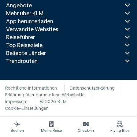
Angebote
Mehr über KLM
App herunterladen
Verwandte Websites
Reiseführer
Top Reiseziele
Beliebte Länder
Trendrouten
Rechtliche Informationen
Datenschutzerklärung
Erklärung über barrierefreie Webinhalte
Impressum
© 2026 KLM
Cookie-Einstellungen
Buchen
Meine Reise
Check-in
Flying Blue