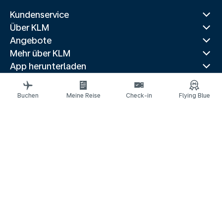
Kundenservice
Über KLM
Angebote
Mehr über KLM
App herunterladen
Verwandte Websites
Reiseführer
Buchen
Meine Reise
Check-in
Flying Blue
Top Reiseziele
Beliebte Länder
Trendrouten
Rechtliche Informationen
Datenschutzerklärung
Erklärung über barrierefreie Webinhalte
Impressum
© 2026 KLM
Cookie-Einstellungen