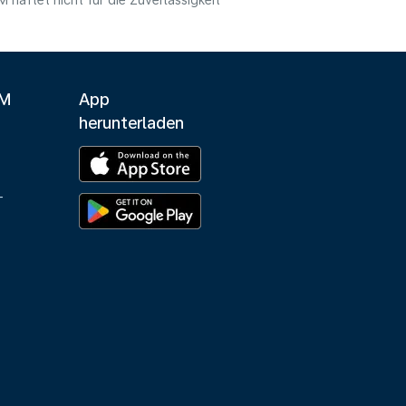
haftet nicht für die Zuverlässigkeit
LM
App
herunterladen
-