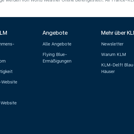
e werden von World Weather Online bereitgestellt. Air France-KLM 
KLM
Angebote
Mehr über K
ehmens-
Alle Angebote
Newsletter
Flying Blue-
Warum KLM
oom
Ermäßigungen
KLM-Delft Blau
tigkeit
Häuser
e-Website
-Website