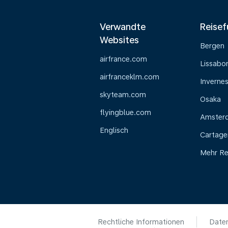
Verwandte
Reisef
Websites
Bergen
airfrance.com
Lissabo
airfranceklm.com
Inverne
skyteam.com
Osaka
flyingblue.com
Amster
Englisch
Cartage
Mehr Re
Rechtliche Informationen
Daten