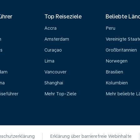
ührer
Top Reiseziele
Beliebte Län
Accra
Peru
n
Amsterdam
Vereinigte Staat
ss
Curaçao
Großbritannien
Lima
Norwegen
dam
Vancouver
Brasilien
na
Shanghai
Kolumbien
iseführer
Mehr Top-Ziele
Mehr beliebte L
schutzerklärung
Erklärung über barrierefreie Webinhalte