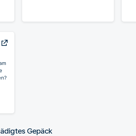
 am
e
en?
hädigtes Gepäck