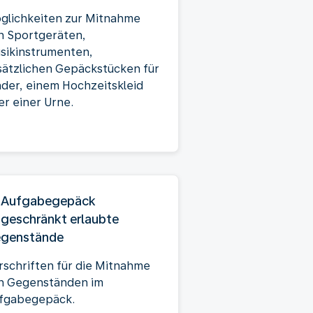
glichkeiten zur Mitnahme
n Sportgeräten,
sikinstrumenten,
sätzlichen Gepäckstücken für
nder, einem Hochzeitskleid
er einer Urne.
 Aufgabegepäck
ngeschränkt erlaubte
genstände
rschriften für die Mitnahme
n Gegenständen im
fgabegepäck.