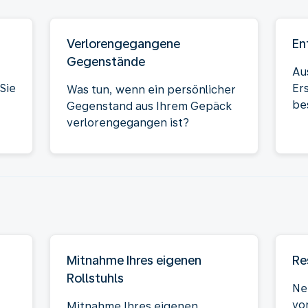
Verlorengegangene
En
Gegenstände
Au
Sie
Er
Was tun, wenn ein persönlicher
be
Gegenstand aus Ihrem Gepäck
verlorengegangen ist?
Mitnahme Ihres eigenen
Re
Rollstuhls
Ne
vo
Mitnahme Ihres eigenen