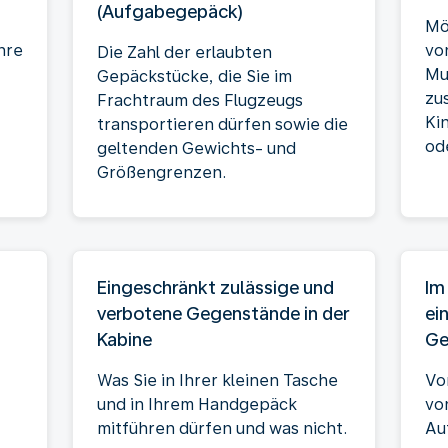
(Aufgabegepäck)
Mö
hre
vo
Die Zahl der erlaubten
Mu
Gepäckstücke, die Sie im
zu
Frachtraum des Flugzeugs
Ki
transportieren dürfen sowie die
od
geltenden Gewichts- und
Größengrenzen.
Eingeschränkt zulässige und
Im
verbotene Gegenstände in der
ei
Kabine
Ge
Was Sie in Ihrer kleinen Tasche
Vo
und in Ihrem Handgepäck
vo
mitführen dürfen und was nicht.
Au